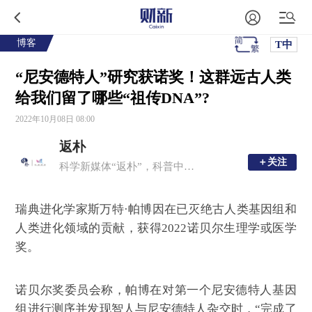
博客
T中
“尼安德特人”研究获诺奖！这群远古人类
给我们留了哪些“祖传DNA”?
2022年10月08日 08:00
返朴
＋关注
＋关注
科学新媒体“返朴”，科普中国子品牌，倡导“溯源守拙，问学求新”。
瑞典进化学家斯万特·帕博因在已灭绝古人类基因组和
人类进化领域的贡献，获得2022诺贝尔生理学或医学
奖。
诺贝尔奖委员会称，帕博在对第一个尼安德特人基因
组进行测序并发现智人与尼安德特人杂交时，“完成了