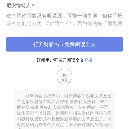
尼安德特人？
这个词你可能没有听说过，可能一知半解，但你不应
该将他们定义为一群“陌生人”，因为你的每个细胞所
保存的“祖传DNA”中，他们很可能“亦有贡献”。尼安
德特人？
打开财新App 免费阅读全文
“冰河时代”的邂逅
订阅用户可展开阅读全文
登录
1856年，尼安德特人的遗迹被首次发现于德国北部的
0
尼安德河谷，这一发现比达尔文出版《物种起源》还
推荐
早上三年。通过骨骼可以判断，尼安德特人额头窄
小，四肢壮实。
财新博客版权声明：财新博客所发布文章及图
二十世纪初的报刊对尼安德特人的描绘丨来源于网
片之版权属博主本人及/或相关权利人所有，未经
博主及/或相关权利人单独授权，任何网站、平面
络
媒体不得予以转载。财新网对相关媒体的网站信息
但当年的自然博物学家对于古人类还缺乏足够的认
内容转载授权并不包括财新博客的文章及图片。博
客文章均为作者个人观点，不代表财新网的立场和
识，因此分析这种看起来“原始”的物种时，就草率地