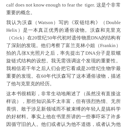
calf does not know enough to fear the tiger. 这是个非常
重要的概念。
我认为沃森（Watson）写的《双链结构》（Double
Helix）是一本真正优秀的通俗读物。沃森和克里克
（Crick）在20世纪50年代初对遗传物质DNA的结构有
了深刻的发现。他们考察了富兰克林小姐（Frankin）
拍的几张X光照片之后，率先提出了DNA分子是双螺
旋链式结构的设想。我无需强调这个发现的重要性。
我相信若干年之后人们会把它看成是20世纪生物学最
重要的发现。在60年代沃森写了这本通俗读物，描述
了他与克里克的经历。
这本书很精彩，非常生动地阐述了（虽然没有直接这
样说），那些知识虽不太丰富，但有强烈热情、无所
畏惧、敢于涉足新领域而不被束缚的年轻人是搞科学
的好材料。事实上他在书里所讲的一些事吓坏了许多
因循守旧的人。他们或者认为他不道德，或者认为他