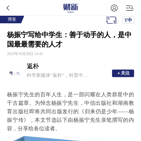
博客
T中
杨振宁写给中学生：善于动手的人，是中
国最最需要的人才
2025年10月28日 14:43
返朴
＋关注
＋关注
科学新媒体“返朴”，科普中国子品牌，倡导“溯源守拙，问学求新”。
杨振宁先生的百年人生，是一部闪耀在人类群星中的
千古篇章。为悼念杨振宁先生，中信出版社和湖南教
育出版社即将共同出版发行的《归来仍是少年——杨
振宁传》，本文节选以下由杨振宁先生亲笔撰写的内
容，分享给各位读者。