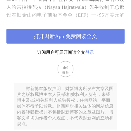
人哈吉拉特瓦拉（Nayan Hajratwala）先生收到了总部
设在旧金山的电子前沿基金会（EFF）一张5万美元的
奖金支票，因为一年前的6月，他找到了第38个梅森素
数，这也是到那时为止人类发现的最大素数。众所周
打开财新App 免费阅读全文
知，素数或质数是大于1且不能乘法分解的正整数。例
如，最小的4个素数是2、3、5、7，它们也是10以内所
订阅用户可展开阅读全文
登录
有的素数。
那个价值5万美元的素数是：
0
推荐
6972593
2
−1
这也是人类知道的第一个位数超过100万的素数，如果
财新博客版权声明：财新博客所发布文章及图
把这个素数写成我们熟悉的十进制形式的话，它有
片之版权属博主本人及/或相关权利人所有，未经
博主及/或相关权利人单独授权，任何网站、平面
2098960位。
媒体不得予以转载。财新网对相关媒体的网站信息
内容转载授权并不包括财新博客的文章及图片。博
可是，哈吉拉特瓦拉先生并不是一个数学家，他甚至
客文章均为作者个人观点，不代表财新网的立场和
很可能对寻找素数的数学理论一无所知——虽然他赢
观点。
得了这笔奖金。他是总部设在伦敦的普华永道会计事