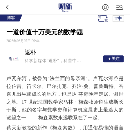
博客
T中
一道价值十万美元的数学题
2026年06月07日 09:44
返朴
＋关注
＋关注
科学新媒体“返朴”，科普中国子品牌，倡导“溯源守拙，问学求新”。
卢瓦尔河，被誉为"法兰西的母亲河"。卢瓦尔河谷是
拉伯雷、笛卡尔、巴尔扎克、乔治·桑、普鲁斯特、香
奈儿出生或成长的地方，也是达·芬奇晚年定居、谢世
之地。17 世纪法国数学家马林・梅森牧师也生成斯长
于斯，他的名字与数学史和计算机发展史上最迷人的
谜题之一 —— 梅森素数永远联系在了一起。
蔡天新教授的新作《梅森素数》，用通俗易懂的语言