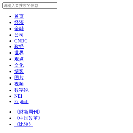
首页
经济
金融
公司
CNBC
政经
世界
观点
文化
博客
图片
视频
数字说
NEI
English
《财新周刊》
《中国改革》
《比较》