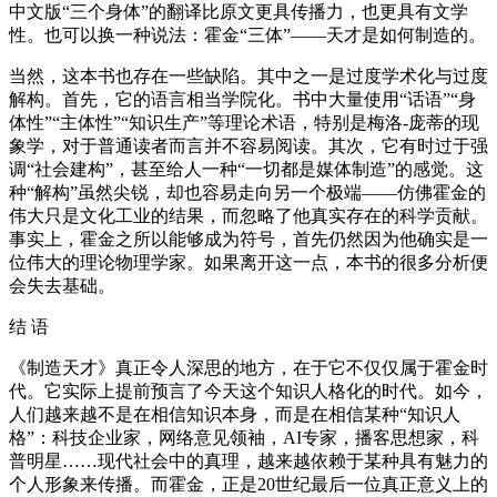
中文版“三个身体”的翻译比原文更具传播力，也更具有文学
性。也可以换一种说法：霍金“三体”——天才是如何制造的。
当然，这本书也存在一些缺陷。其中之一是过度学术化与过度
解构。首先，它的语言相当学院化。书中大量使用“话语”“身
体性”“主体性”“知识生产”等理论术语，特别是梅洛-庞蒂的现
象学，对于普通读者而言并不容易阅读。其次，它有时过于强
调“社会建构”，甚至给人一种“一切都是媒体制造”的感觉。这
种“解构”虽然尖锐，却也容易走向另一个极端——仿佛霍金的
伟大只是文化工业的结果，而忽略了他真实存在的科学贡献。
事实上，霍金之所以能够成为符号，首先仍然因为他确实是一
位伟大的理论物理学家。如果离开这一点，本书的很多分析便
会失去基础。
结 语
《制造天才》真正令人深思的地方，在于它不仅仅属于霍金时
代。它实际上提前预言了今天这个知识人格化的时代。如今，
人们越来越不是在相信知识本身，而是在相信某种“知识人
格”：科技企业家，网络意见领袖，AI专家，播客思想家，科
普明星……现代社会中的真理，越来越依赖于某种具有魅力的
个人形象来传播。而霍金，正是20世纪最后一位真正意义上的