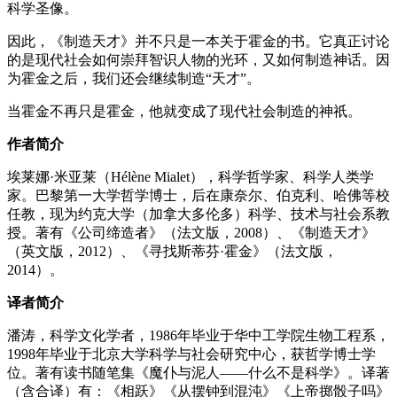
科学圣像。
因此，《制造天才》并不只是一本关于霍金的书。它真正讨论
的是现代社会如何崇拜智识人物的光环，又如何制造神话。因
为霍金之后，我们还会继续制造“天才”。
当霍金不再只是霍金，他就变成了现代社会制造的神祇。
作者简介
埃莱娜·米亚莱（Hélène Mialet），科学哲学家、科学人类学
家。巴黎第一大学哲学博士，后在康奈尔、伯克利、哈佛等校
任教，现为约克大学（加拿大多伦多）科学、技术与社会系教
授。著有《公司缔造者》（法文版，2008）、《制造天才》
（英文版，2012）、《寻找斯蒂芬·霍金》（法文版，
2014）。
译者简介
潘涛，科学文化学者，1986年毕业于华中工学院生物工程系，
1998年毕业于北京大学科学与社会研究中心，获哲学博士学
位。著有读书随笔集《魔仆与泥人——什么不是科学》。译著
（含合译）有：《相跃》《从摆钟到混沌》《上帝掷骰子吗》