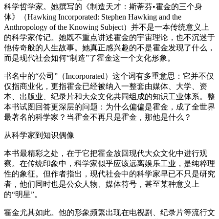
科学哲学家。她撰写的《制造天才：斯蒂芬•霍金的三个身
体》（Hawking Incorporated: Stephen Hawking and the
Anthropology of the Knowing Subject）并不是一本传统意义上
的科学家传记。她既不重点讲述霍金的宇宙理论，也不沉迷于
他传奇般的人生故事。她真正感兴趣的不是霍金发现了什么，
而是现代社会如何“制造”了霍金这一个文化形象。
书名中的“公司”（Incorporated）这个词有多重意思：它并不仅
仅指商业化，更指霍金已经被纳入一整套由媒体、大学、资
本、出版业、纪录片和大众文化共同组成的知识工业体系。整
本书试图回答更深层的问题：为什么偏偏是霍金，成了全世界
最著名的科学家？当霍金不再只是霍金，那他是什么？
从科学家到知识偶像
本书最精彩之处，在于它把霍金放回现代大众文化中进行观
察。在传统印象中，科学家似乎应该远离娱乐工业，是纯粹理
性的象征。但作者指出，现代社会中的科学家早已不只是研究
者，他们同时也是公众人物、媒体符号，甚至某种意义上
的“明星”。
霍金尤其如此。他的形象频繁出现在电视剧、纪录片等流行文