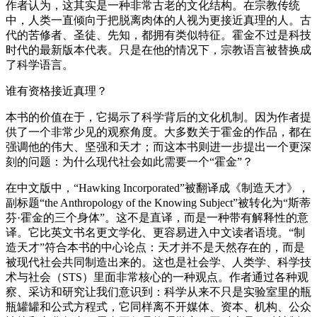
作者认为，这其实是一种非常古老的文化结构。在宗教传统
中，人类一直倾向于把脱离肉体的人视为更接近真理的人。古
代的苦修者、圣徒、先知，都拥有类似特征。霍金不过是科技
时代的最新版本代表。只是在他的情况下，宗教语言被替换成
了科学语言。
谁有资格接近真理？
本书的价值在于，它揭示了科学背后的文化机制。因为作者提
供了一个非常少见的观察角度。大多数关于霍金的作品，都在
强调他的伟大、坚强和天才；而这本书则进一步提出一个更深
刻的问题：为什么现代社会如此需要一个“霍金”？
在中文版中，“Hawking Incorporated”被翻译成《制造天才》，
副标题“the Anthropology of the Knowing Subject”被转化为“斯蒂
芬·霍金的三个身体”。这不是直译，而是一种带有解释性的意
译。它比英文书名更文学化、更容易进入中文读者语境。“制
造天才”符合本书的中心论点：天才并不是天然存在的，而是
被现代社会共同制造出来的。这也是社会学、人类学、科学技
术与社会（STS）里面非常核心的一种观点。作者通过各种观
察、采访和研究让我们意识到：科学从来不只是实验室里的瓶
瓶罐罐和公式方程式，它同样离不开媒体、资本、机构、公众