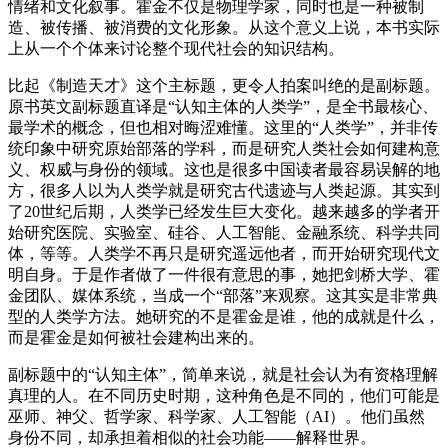
情绪和文化叙事。霍金不仅是物理学家，同时也是一种被制
造、被传播、被消费的文化形象。从这个意义上说，本书实际
上从一个个体来讨论整个现代社会的知识结构。
比起《制造天才》这个主标题，更令人拍案叫绝的是副标题。
原书英文副标题直译是“认知主体的人类学”，是全书最核心、
最学术的概念，但也相对晦涩难懂。这里的“人类学”，并非传
统印象中研究原始部落的学科，而是研究人类社会如何建构意
义、权威与身份的领域。这也是很多中国读者最容易误解的地
方，很多人以为人类学就是研究古代遗迹与人类起源。其实到
了20世纪后期，人类学已经发生巨大变化。越来越多的学者开
始研究医院、实验室、硅谷、人工智能、金融系统、科学共同
体，等等。人类学不再只是研究遥远他者，而开始研究现代文
明自身。于是作者做了一件很有意思的事，她把剑桥大学、霍
金团队、媒体系统，当成一个“部落”来观察。这其实是非常典
型的人类学方法。她研究的不是霍金是谁，他的成就是什么，
而是霍金是如何被社会建构出来的。
副标题中的“认知主体”，简单来说，就是社会认为有资格理解
真理的人。在不同历史时期，这种角色是不同的，他们可能是
巫师、神父、哲学家、科学家、人工智能（AI）。他们虽然
身份不同，却承担着相似的社会功能——解释世界。