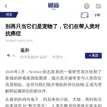
博客
T中
别再只当它们是宠物了，它们在帮人类对
抗癌症
2026年07月06日 08:09
返朴
＋关注
＋关注
科学新媒体“返朴”，科普中国子品牌，倡导“溯源守拙，问学求新”。
2026年2月，Science杂志发表的一项研究首次绘制了
家猫的肿瘤基因组图谱，揭示其关键突变与人类癌症
高度相似。这些与我们朝夕相处的伴侣动物,正成为理
解和征服癌症的新伙伴。
从最初的鸡与兔子，到后来的小鼠、犬猫，再到前沿
的类器官与“数字孪生”，人类不断寻找更接近真实的