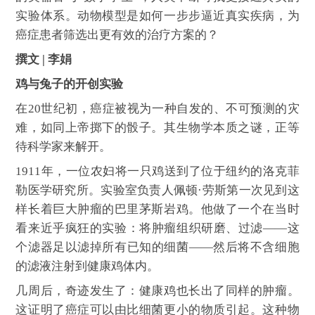
实验体系。动物模型是如何一步步逼近真实疾病，为
癌症患者筛选出更有效的治疗方案的？
撰文 | 李娟
鸡与兔子的开创实验
在20世纪初，癌症被视为一种自发的、不可预测的灾
难，如同上帝掷下的骰子。其生物学本质之谜，正等
待科学家来解开。
1911年，一位农妇将一只鸡送到了位于纽约的洛克菲
勒医学研究所。实验室负责人佩顿·劳斯第一次见到这
样长着巨大肿瘤的巴里茅斯岩鸡。他做了一个在当时
看来近乎疯狂的实验：将肿瘤组织研磨、过滤——这
个滤器足以滤掉所有已知的细菌——然后将不含细胞
的滤液注射到健康鸡体内。
几周后，奇迹发生了：健康鸡也长出了同样的肿瘤。
这证明了癌症可以由比细菌更小的物质引起。这种物