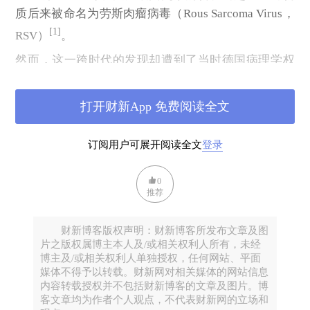
质后来被命名为劳斯肉瘤病毒（Rous Sarcoma Virus，
[1]
RSV）
。
然而，这一跨时代的发现却遭到了当时德国病理学权
威们的冷嘲热讽。那时的医学界普遍认为，癌症本质
上是细胞内部代谢失调的结果。因此，劳斯的论文在
打开财新App 免费阅读全文
发表后几十年里，从未被主流肿瘤学界接受。他本人
甚至在晚年半开玩笑地说，自己研究的不过是一种“奇
订阅用户可展开阅读全文
登录
怪的鸡病”。
直到半个世纪后，随着分子生物学和病毒学的兴起，
0
推荐
人们才意识到劳斯发现的深远意义。劳斯肉瘤病毒被
证明是一种逆转录病毒（一类能将RNA逆转录为DNA
财新博客版权声明：财新博客所发布文章及图
整合进宿主基因组的病毒），并开启了肿瘤病毒学研
片之版权属博主本人及/或相关权利人所有，未经
究的大门。1966年，他终于获得诺贝尔生理医学奖，
博主及/或相关权利人单独授权，任何网站、平面
距离最初的发现整整过去了55年。此时他是87岁高
媒体不得予以转载。财新网对相关媒体的网站信息
内容转载授权并不包括财新博客的文章及图片。博
龄，成为该奖项历史上最年长的获奖者。
客文章均为作者个人观点，不代表财新网的立场和