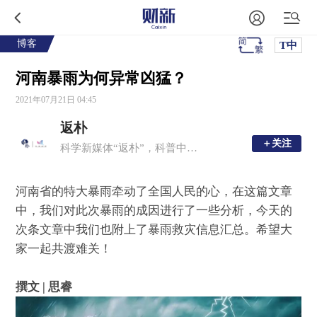
博客
T中
河南暴雨为何异常凶猛？
2021年07月21日 04:45
返朴
＋关注
＋关注
科学新媒体“返朴”，科普中国子品牌，倡导“溯源守拙，问学求新”。
河南省的特大暴雨牵动了全国人民的心，在这篇文章
中，我们对此次暴雨的成因进行了一些分析，今天的
次条文章中我们也附上了暴雨救灾信息汇总。希望大
家一起共渡难关！
撰文 | 思睿