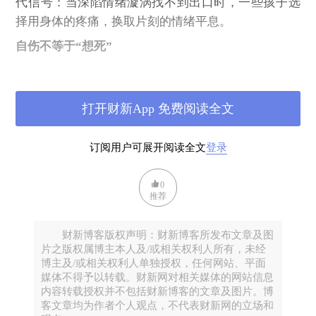
代信号：当深陷情绪漩涡找不到出口时，一些孩子选
择用身体的疼痛，换取片刻的情绪平息。
自伤不等于“想死”
讨论青少年自伤，首先要打破一个根本性的认知误
区，它直接影响公众态度、家长应对方式，甚至相关
打开财新App 免费阅读全文
政策的制定方向。
医学上通常将自我伤害行为分为两类：
订阅用户可展开阅读全文
登录
一类是非自杀性自伤（Non-Suicidal Self-Injury，
NSSI），指在无自杀意图的前提下，故意对自身组织
0
造成伤害，常见形式包括割伤、灼烧、抓伤、撞击
推荐
等；另一类则是以结束生命为目的的自杀尝试。这两
类在动机、发生机制与流行规模上，有着本质区别。
财新博客版权声明：财新博客所发布文章及图
片之版权属博主本人及/或相关权利人所有，未经
本文主要讨论非自杀性自伤，世界卫生组织对其定义
博主及/或相关权利人单独授权，任何网站、平面
明确：“不以死亡为目的、个体故意直接伤害自身组
媒体不得予以转载。财新网对相关媒体的网站信息
内容转载授权并不包括财新博客的文章及图片。博
织、且不被社会文化所认可的行为”。
客文章均为作者个人观点，不代表财新网的立场和