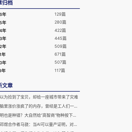
章归档
129篇
26年
280篇
25年
422篇
24年
445篇
23年
509篇
22年
671篇
1年
507篇
20年
117篇
9年
新文章
以为捡到了宝贝，却给一座城市带来了灾难
你电脑里涨价涨疯了的内存，曾经是工人们一针一线穿出来的
太聪明也是种错？大自然给“高智商”物种按下了演化减速键
对话邓煜合作者马骁：当AI可以量产证明，对数学家是好事吗？