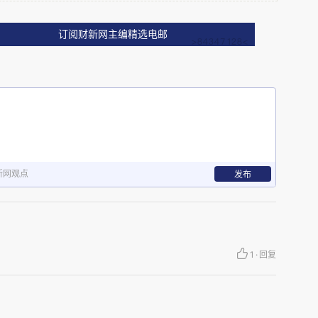
订阅财新网主编精选电邮
，就能在短短数日内夺走一条鲜活的生命。这起事
怖。氢氟酸到底是什么东西，为什么那么可怕？而
随意网购，这又是为什么？
在水里形成的溶液，其外观无色透明，看起来就像
为一种重要的工业化学品，其在多个领域广泛应
新网观点
发布
用来清洗、蚀刻硅片，也可以把坚硬的玻璃刻出花
，在石油工业用作催化剂等，可以说从造芯片到制
酸都是“知名角色”。而且和硫酸、盐酸不同，氢
用途广泛，甚至可以在网购平台随意买到氢氟酸溶
1
·
回复