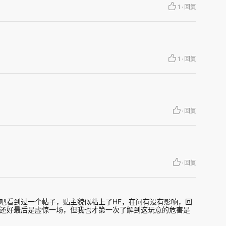
于，它对人体有着极其强烈的危害性，甚至有着
1
·
回复
人体在接触氢氟酸后，虽然不像硫酸那样立刻烧灼
氢离子外，氢氟酸还会产生氟离子，而氟离子很容
、镁等金属离子结合，从而导致皮下组织坏死。所
1
·
回复
，也能迅速穿透皮肤角质层，深入皮下组织，往往
层多器官损伤，尤其是破坏骨骼和神经，等察觉到
·
回复
·
回复
吧看到过一个帖子，贴主貌似粘上了HF，在问有没有影响，回
还好最后是虚惊一场，但我也才第一次了解到这玩意的危害是