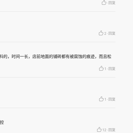
·
回复
2
·
回复
料的，时间一长，店前地面的铺砖都有被腐蚀的痕迹，而且松
1
·
回复
1
·
回复
无论它有多少正规用途，我们都必须意识到一件事
的物质。
控
12
·
回复