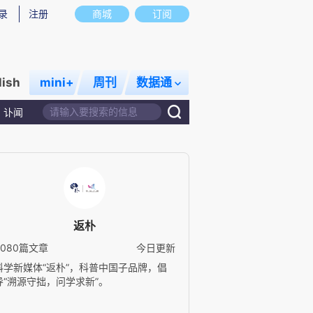
录
注册
商城
订阅
lish
mini+
周刊
数据通
讣闻
返朴
3080篇文章
今日更新
科学新媒体“返朴”，科普中国子品牌，倡
导“溯源守拙，问学求新”。