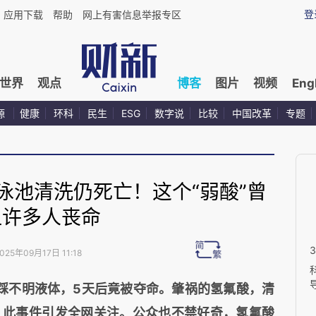
登
应用下载
帮助
网上有害信息举报专区
世界
观点
博客
图片
视频
Eng
源
健康
环科
民生
ESG
数字说
比较
中国改革
专题
泳池清洗仍死亡！这个“弱酸”曾
让许多人丧命
025年09月17日 11:18
踩不明液体，5天后竟被夺命。肇祸的氢氟酸，清
。此事件引发全网关注。公众也不禁好奇，氢氟酸