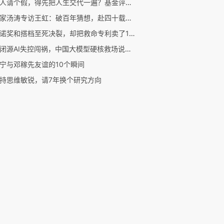
科研人请个假，得先把人生交代一遍？基金评审中我能拒绝自我披露吗？
数学家汤涛专访王虹：破百年猜想，赴四十载之约
他因诺奖和搭档至死决裂，却把救命专利卖了1美元
美国闭源AI失控闯祸，中国大模型硬核救场说明了什么？
宁与邓稼先友谊的10个瞬间
持思维敏锐，请7年换个研究方向