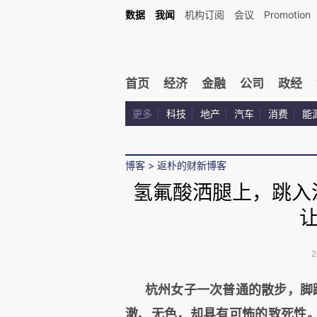
数据
我闻
机构订阅
会议
Promotion
首页
经济
金融
公司
政经
更多
科技
地产
汽车
消费
能
博客
>
返朴的财新博客
氢氟酸洒腿上，跳入
2
杭州女子一次普通的散步，脚
澈、无色，却具有可怖的致死性