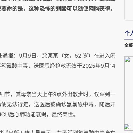
更要命的是，这种恐怖的弱酸可以随便网购获得，
个
全部
处通报：9月9日，涂某某（女，52 岁）在进入闲
氟酸中毒，送医后经抢救无效于2025年9月14
更多细节，其母亲当天上午9点外出散步时，误踩到一
场便无法行走，送医后被确诊氢氟酸中毒，随后开
ICU后心肺功能衰竭，最终离世。
林派出所工作人员表示，女子踩到氢氟酸中毒身亡