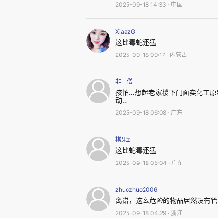
2025-09-18 14:33 · 中国
XiaazG
这比毒蛇还猛
2025-09-18 09:17 · 内蒙古
非一僧
孩怕…想起老家楼下门面卖化工原
动…
2025-09-18 06:08 · 广东
棋果z
氢氟酸烧伤 | 图源：Wiki
这比蛇毒还猛
2025-09-18 05:04 · 广东
因此，无论氢氟酸多么常见，
zhuozhuo2006
儿，那就是氢氟酸是一种极其危险
离谱，这么危险的物品居然没有管
2025-09-18 04:29 · 浙江