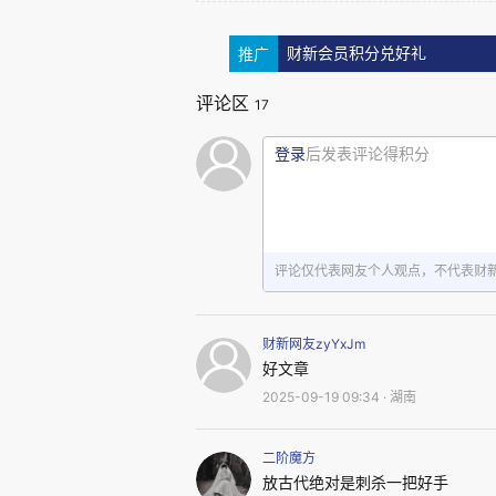
推广
财新会员积分兑好礼
仅仅因为一次意外的脚部接触
件让公众直观感受到氢氟酸的恐
评论区
17
且即使这么危险，氢氟酸竟然可以
登录
后发表评论得积分
氢氟酸是氟化氢（HF）溶解
普通的水，但带有刺鼻气味。作
评论仅代表网友个人观点，不代表财
用，比如在半导体工艺里，它被
纹，还可以清除金属表面氧化层
财新网友zyYxJm
药，从玻璃加工到汽车制造，氢氟
好文章
氟酸算是一种“弱酸”，加之其
2025-09-19 09:34 · 湖南
液。
二阶魔方
放古代绝对是刺杀一把好手