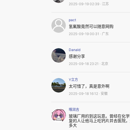
但是，氢氟酸的特殊之处就在
2025-09-19 02:39 · 江苏
“化骨水”的称号。这主要体现在
出伤口，但其除了具有腐蚀性的
pact
氢氟酸竟然可以随意网购
易渗透皮肤和组织，并与体内钙
2025-09-19 00:31 · 广东
以哪怕只是很小面积的皮肤接触
会造成垂直的深度烧伤，导致深
Danald
感谢分享
不对劲往往已经为时已晚。
2025-09-18 23:21 · 北京
Y立方
太可惜了，真是意外啊
2025-09-18 16:12 · 安徽
哦润吉
玻璃厂用的到这玩意。曾经在化学
复的人让他马上吃钙片并去医院，
多大