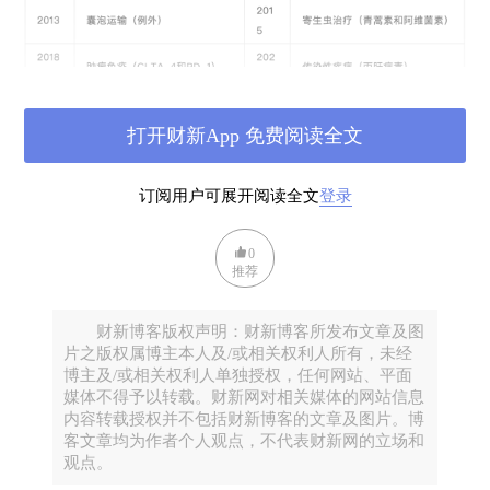
打开财新App 免费阅读全文
通过该表可得出如下规律：首先，以2001年为起算
点，获奖年份基本符合“隔三差五”的规律，唯有2013
订阅用户可展开阅读全文
登录
年因发的是生理学领域的工作而例外；其次，成果都
很接地气，且应用较广（体现重要性）。笔者基于这
0
推荐
一规律预测，2025年诺贝尔生理学或医学奖极大概率
颁发给医学方向一项非常重要的科学发现。
财新博客版权声明：财新博客所发布文章及图
一
片之版权属博主本人及/或相关权利人所有，未经
博主及/或相关权利人单独授权，任何网站、平面
十拿九稳型项目：GLP-1的发现，从而革新了肥胖等在
媒体不得予以转载。财新网对相关媒体的网站信息
内的多种疾病治疗
内容转载授权并不包括财新博客的文章及图片。博
客文章均为作者个人观点，不代表财新网的立场和
1. 获奖概率：85%
观点。