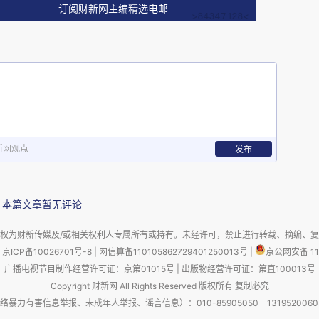
订阅财新网主编精选电邮
识了英国第一任皇家天文学家、格林尼治天文台创
steed，1646-1719）。后者的职责是通过天文观
精确导航提供基础。
新网观点
发布
转向天文观测，他自行研磨镜片、制作望远镜，持
以及木卫食（木星的四颗大卫星被木星遮挡的现
本篇文章暂无评论
计算严谨，深受弗兰斯蒂德的好评。
权为财新传媒及/或相关权利人专属所有或持有。未经许可，禁止进行转载、摘编、
京ICP备10026701号-8
|
网信算备110105862729401250013号
|
京公网安备 11
，第一篇关于幻日，第二篇关于幻日与日晕。1701
广播电视节目制作经营许可证：京第01015号
|
出版物经营许可证：第直100013号
通过观测北极星来绘制子午线与确定时刻。1703
Copyright 财新网 All Rights Reserved 版权所有 复制必究
害信息举报、未成年人举报、谣言信息）：010-85905050 13195200605 举报邮
704 年 12 月，他写信给弗兰斯蒂德说：“今年