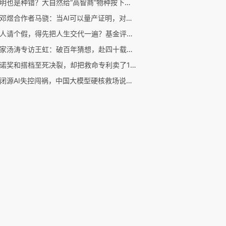
太聪明也是种错？大自然给“高智商”物种按下了演化减速键
对话邓煜合作者马骁：当AI可以量产证明，对数学家是好事吗？
科研人请个假，得先把人生交代一遍？基金评审中我能拒绝自我披露吗？
数学家汤涛专访王虹：破百年猜想，赴四十载之约
他因诺奖和搭档至死决裂，却把救命专利卖了1美元
美国闭源AI失控闯祸，中国大模型硬核救场说明了什么？