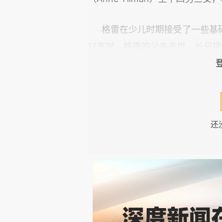
格雷在少儿时期接受了一些基
17岁时，格雷的父亲去世，长兄
格雷兴趣广泛，对天文学、物
中，他认识了皇家学会的助理秘书亨特（
隆（Hans Sloane，1660
还
人都成为格雷科学事业的重要支持
亨特将皇家学会收藏的伽利略（Gali
及其天文学意义》、沙伊纳（Christop
黑子》等著作借给格雷学习。可能
会办理的刊物《哲学汇刊》（Philoso