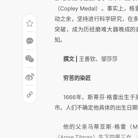
（Copley Medal）。事实
动之余，坚持进行科学研究，在多
突破，成为历经磨难大器晚成的
知。
撰文 |
王善钦、邹莎莎
穷苦的染匠
1666年，斯蒂芬·格雷出生于英
市。人们不确定他具体的出生日期
他的父亲马蒂亚斯·格雷（Mat
（Anne Tilman）生下四男三