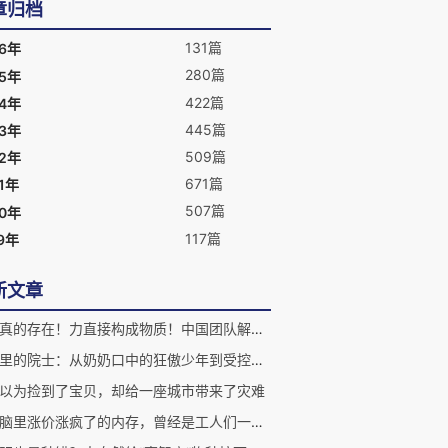
章归档
131篇
26年
280篇
25年
422篇
24年
445篇
23年
509篇
22年
671篇
1年
507篇
20年
117篇
9年
新文章
胶球真的存在！力直接构成物质！中国团队解开半世纪谜题
家族里的院士：从奶奶口中的狂傲少年到受控核聚变的低调先驱
以为捡到了宝贝，却给一座城市带来了灾难
你电脑里涨价涨疯了的内存，曾经是工人们一针一线穿出来的