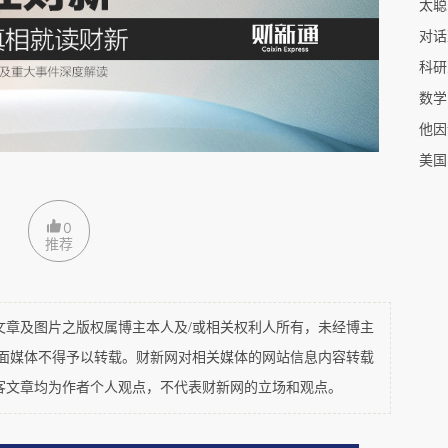
特。
，格雷接管了染布生意。格雷在写给亨特的信中描述
这些实验是在这个冬天，我从为生计所迫的繁忙事
存最早的一封信，格雷的工作非常繁重，且仅够糊
究。
0
回报。1696年到1698年，格雷在《哲学汇刊》
推荐
，研究内容分别涉及显微镜、水显微镜、反射显微
、用一个带有测微计的气压计精确测定水银柱的高
及图片之版权属博主本人及/或相关权利人所有，未经博主
平面媒体不得予以转载。财新网对相关媒体的网站信息内容转载
客文章均为作者个人观点，不代表财新网的立场和观点。
没有科学上的重要性，但体现出格雷的广泛兴趣与
他领域的发展打下基础。