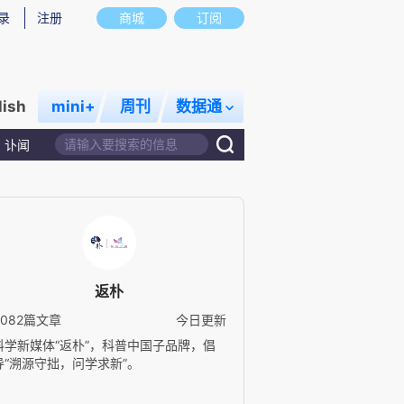
录
注册
商城
订阅
lish
mini+
周刊
数据通
讣闻
返朴
3082篇文章
今日更新
科学新媒体“返朴”，科普中国子品牌，倡
导“溯源守拙，问学求新”。