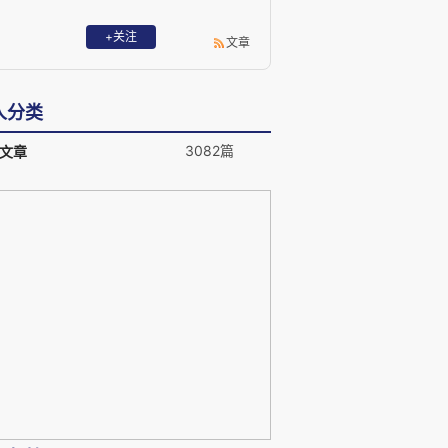
+关注
文章
人分类
3082篇
文章