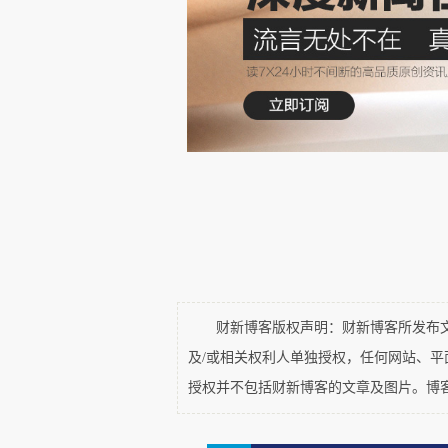
成果写成文后，以信件形式寄给亨
1695年，格雷的长兄去世
了光学等有关的研究，并提到：“
务中抽空进行的……”这是格雷现
口，他只能用业余时间从事科学研
这些辛劳很快获得了学术层面的
发表自己学术生涯的前5篇论文
镜、制作近似抛物线形状凹面镜
财新博客版权声明：财新博客所发布文章
度。
及/或相关权利人单独授权，任何网站、
授权并不包括财新博客的文章及图片。博
现在来看，这三年的研究虽然
独立研究的能力，也为他后来在其