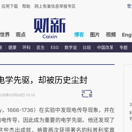
登
应用下载
帮助
网上有害信息举报专区
世界
观点
博客
图片
视频
Eng
源
健康
环科
民生
ESG
数字说
比较
中国改革
专题
电学先驱，却被历史尘封
026年05月08日 10:10
Gray，1666-1736）在实验中发现电传导现象，并在
的电传导，因此成为重要的电学先驱。他还发现了
这些杰出成就，格雷两次获得著名的科普利奖章