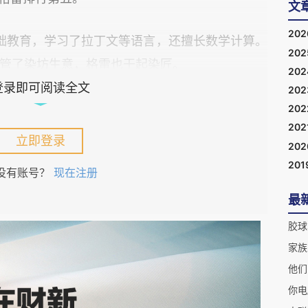
文
20
础教育，学习了拉丁文等语言，还擅长数学计算。
20
接管了染坊生意，格雷也干起染匠。
20
登录即可阅读全文
20
理学、地质学和化石研究都很感兴趣。在探索过程
20
202
Henry Hunt，?-1713）与皇家学会秘书斯
立即登录
20
-1753）。斯隆后来先后担任皇家学会副会长与会长。二
201
没有账号？
现在注册
者。
最
leo Galilei，1564-1642）的《论太阳黑子
her Scheiner，1573/1575-1650）的《太阳
从1692年开始，亨特与斯隆开始给格雷寄皇家学
他们
phical Transactions），而格雷将自己的研究