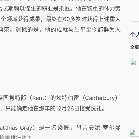
上，格雷长期赖以谋生的职业是染匠。他在繁重的体力劳
个领域获得成果，最终在60多岁时获得上述重大
典范。遗憾的是，他的成就与生平至今都鲜为人
个
全部
国肯特郡（Kent）的坎特伯雷（Canterbury）
，只能确定他在那年的12月26日接受洗礼。
thias Gray）是一名染匠，母亲安妮·蒂尔曼
女，格雷排行第五。