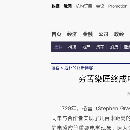
数据
我闻
机构订阅
会议
Promotion
首页
经济
金融
公司
政经
更多
科技
地产
汽车
消费
能
博客
>
返朴的财新博客
穷苦染匠终成
2
1729年，格雷（Stephen 
同年与合作者实现了几百米距离
静电感应等重要电学现象。因为