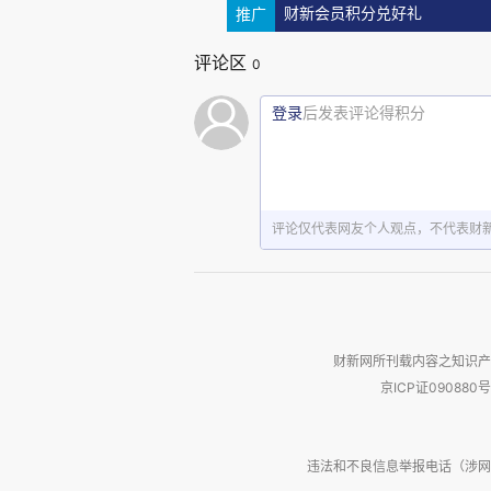
推广
财新会员积分兑好礼
转向天文学
评论区
0
登录
后发表评论得积分
可能因为亨特的引荐，格雷认
始台长弗兰斯蒂德（John Flam
测，为测定海上经度、实现船只的
评论仅代表网友个人观点，不代表财
此后，格雷的主要研究方向也
续观测了太阳黑子、月食、日食
象）等天文现象。格雷观测精确，
财新网所刊载内容之知识产
京ICP证090880号
1699年，格雷发表两篇论文
年，格雷发表一篇论文，讨论如何
违法和不良信息举报电话（涉网络暴力有
年，他发表了关于太阳黑子的论文。1