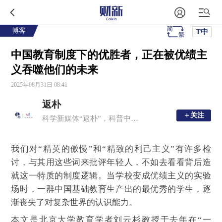
博客
T中
中国教育制度下的优胜者，正在被优绩主
义吞噬他们的未来
2025年08月31日 08:41
返朴
＋关注
＋关注
科学新媒体“返朴”，科普中国子品牌，倡导“溯源守拙，问学求新”。
我们对“精英的傲慢”和“精致的利己主义”有许多检
讨，与其用这些词来批评年轻人，不如去看看背后造
就这一特质的制度逻辑。当学校变成优绩主义的实验
场时，一群中国基础教育生产出的最优秀的学生，逐
渐丧失了对复杂世界的认识能力。
本文是北京大学教育学者刘云杉教授于去年在“一