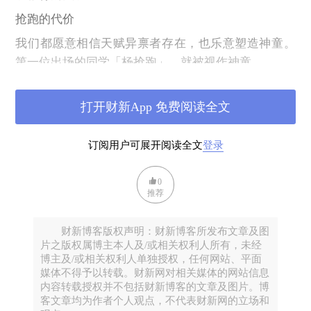
抢跑的代价
我们都愿意相信天赋异禀者存在，也乐意塑造神童。
第一位出场的同学「杨抢跑」，就被视作神童。
三岁的时候，杨抢跑的妈妈就给她买了第一本字典，
教会她怎么查字典。三岁半的时候，她学会了10以内
打开财新App 免费阅读全文
的加减法，误打误撞做对了奥数题。小学前她就可以
轻松地读报纸，读没有插图的《格林童话》，背乘法
订阅用户可展开阅读全文
登录
口诀，掌握了勾股定律。
0
小学二年级开始系统学奥数，三年级学习初中英语，
推荐
五年级学习初中数学，六年级学习初二的物理。小升
初的暑假背完了中考必背的古诗词。
财新博客版权声明：财新博客所发布文章及图
片之版权属博主本人及/或相关权利人所有，未经
她尝到了抢跑的甜头，因为抢跑让她能获得很强的正
博主及/或相关权利人单独授权，任何网站、平面
反馈。在班级里，别人学新知识的时候她已经开始复
媒体不得予以转载。财新网对相关媒体的网站信息
习。因为成绩好，她深得老师的信任，获得各种荣
内容转载授权并不包括财新博客的文章及图片。博
客文章均为作者个人观点，不代表财新网的立场和
誉，甚至有批改同学作业的特权。