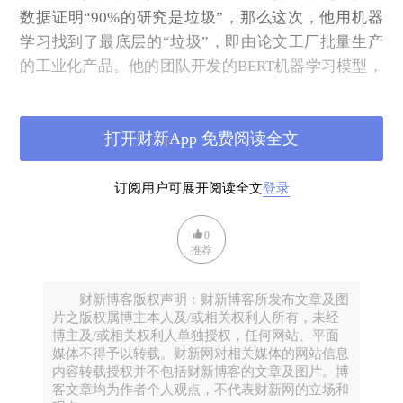
数据证明“90%的研究是垃圾”，那么这次，他用机器
学习找到了最底层的“垃圾”，即由论文工厂批量生产
的工业化产品。他的团队开发的BERT机器学习模型，
通过分析论文标题和摘要的文本特征，在已知真假的
论文中达到了91%的准确率。
打开财新App 免费阅读全文
更令人不安的是，这个问题不仅存在于低质量期刊。
研究显示，那些高影响因子期刊（排名前10%的期
订阅用户可展开阅读全文
登录
刊）的标记率从1999年的接近零，一路攀升到2022年
的超过10%。这意味着论文工厂的“假货”已经渗透到
0
学术金字塔的顶端，即便是最受尊敬的学术期刊也未
推荐
能幸免。
这不是针对中国的“抹黑”，而是基于260万篇论文的科
财新博客版权声明：财新博客所发布文章及图
片之版权属博主本人及/或相关权利人所有，未经
学分析。但我们必须直面一个现实：这个数字会被国
博主及/或相关权利人单独授权，任何网站、平面
际学术界长期记住。它不仅影响中国科研的国际声
媒体不得予以转载。财新网对相关媒体的网站信息
誉，更可能误导全球癌症研究的方向。同时，它也对
内容转载授权并不包括财新博客的文章及图片。博
客文章均为作者个人观点，不代表财新网的立场和
那些恪守学术诚信的中国研究者造成了不公平的“污名