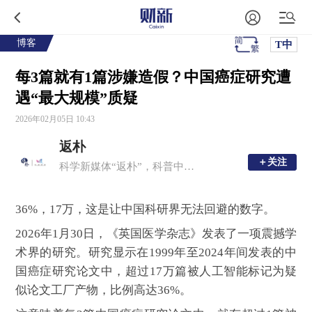
博客
T中
每3篇就有1篇涉嫌造假？中国癌症研究遭
遇“最大规模”质疑
2026年02月05日 10:43
返朴
＋关注
＋关注
科学新媒体“返朴”，科普中国子品牌，倡导“溯源守拙，问学求新”。
36%，17万，这是让中国科研界无法回避的数字。
2026年1月30日，《英国医学杂志》发表了一项震撼学
术界的研究。研究显示在1999年至2024年间发表的中
国癌症研究论文中，超过17万篇被人工智能标记为疑
似论文工厂产物，比例高达36%。